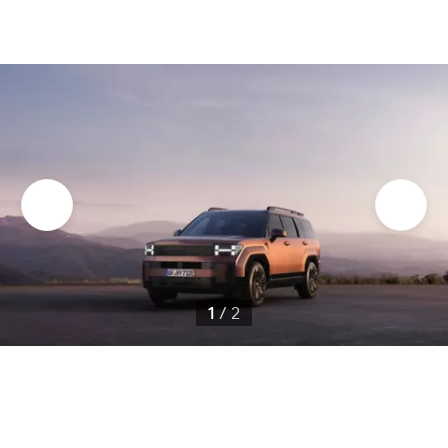
1
/
2
Poznaj design