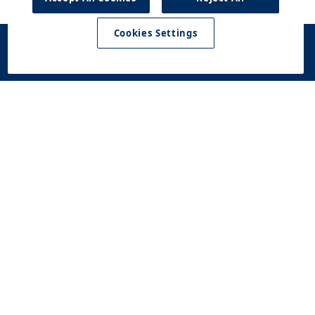
Cookies Settings
Konfigurator
Jazda
Kontakt
Dostępne od
testowa
ręki
Modele
Oferta
Serwis
O Firmie