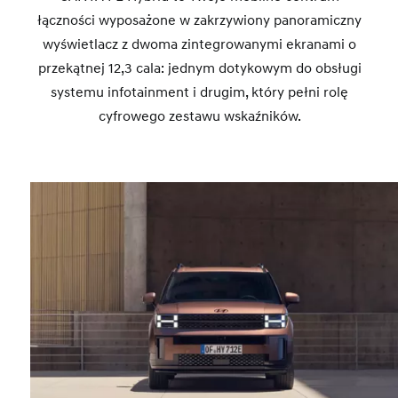
łączności wyposażone w zakrzywiony panoramiczny
wyświetlacz z dwoma zintegrowanymi ekranami o
przekątnej 12,3 cala: jednym dotykowym do obsługi
systemu infotainment i drugim, który pełni rolę
cyfrowego zestawu wskaźników.