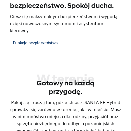
bezpieczeństwo. Spokój ducha.
Ciesz się maksymalnym bezpieczeństwem i wygodą
dzięki nowoczesnym systemom i asystentom
kierowcy.
Funkcje bezpieczeństwa
W terenie
Gotowy na każdą
przygodę.
Pakuj się i ruszaj tam, gdzie chcesz. SANTA FE Hybrid
sprawdza się zarówno w terenie, jak i w mieście. Masz
w nim mnóstwo miejsca dla rodziny, przyjaciół oraz
sprzętu niezbędnego do odbycia pozamiejskich
wypraw. Obszar bagażnika, który kiedyś był tylko